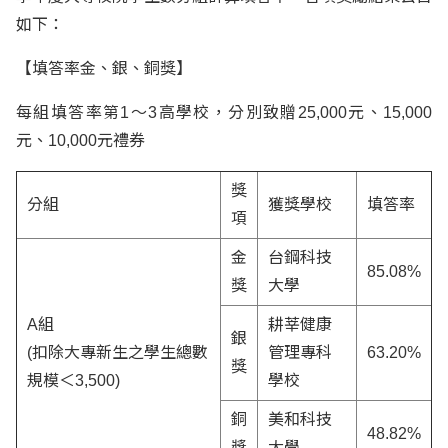
如下：
【填答率金、銀、銅獎】
每組填答率第1～3高學校，分別致贈25,000元、15,000
元、10,000元禮券
獎
分組
獲獎學校
填答率
項
金
台鋼科技
85.08%
獎
大學
A組
耕莘健康
銀
(扣除大專新生之學生總數
管理專科
63.20%
獎
規模＜3,500)
學校
銅
美和科技
48.82%
獎
大學