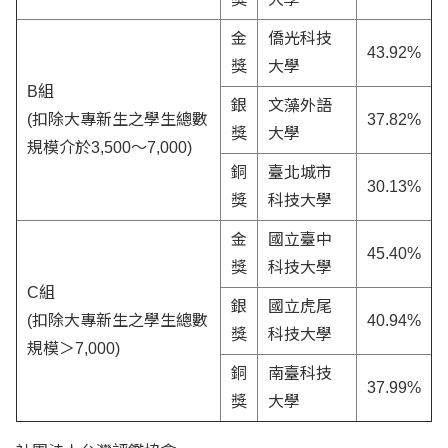
金
僑光科技
43.92%
獎
大學
B組
銀
文藻外語
(扣除大專新生之學生總數
37.82%
獎
大學
規模介於3,500～7,000)
銅
臺北城市
30.13%
獎
科技大學
金
國立臺中
45.40%
獎
科技大學
C組
銀
國立虎尾
(扣除大專新生之學生總數
40.94%
獎
科技大學
規模＞7,000)
銅
南臺科技
37.99%
獎
大學