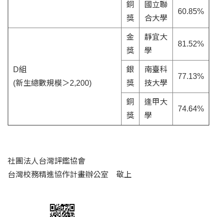
銅
國立聯
60.85%
獎
合大學
金
靜宜大
81.52%
獎
學
D組
銀
南臺科
77.13%
(新生總數規模＞2,200)
獎
技大學
銅
逢甲大
74.64%
獎
學
社團法人台灣評鑑協會
台灣校務精進協作計畫辦公室 敬上