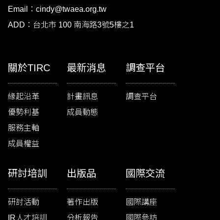
Email：cindy@twaea.org.tw
ADD：台北市 100 南海路3號5樓之1
關於TIRC
最新消息
調查平台
緣起沿革
計畫訊息
調查平台
優勢利基
成員動態
服務主軸
成員權益
研討培訓
出版品
國際交流
研討活動
著作出版
國際講座
IR人才培訓
分析報告
國際參訪