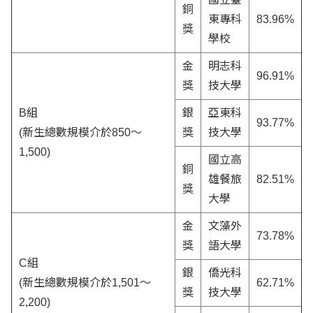
銅
東專科
83.96%
獎
學校
金
明志科
96.91%
獎
技大學
B組
銀
亞東科
93.77%
(新生總數規模介於850～
獎
技大學
1,500)
國立高
銅
雄餐旅
82.51%
獎
大學
金
文藻外
73.78%
獎
語大學
C組
銀
僑光科
(新生總數規模介於1,501～
62.71%
獎
技大學
2,200)