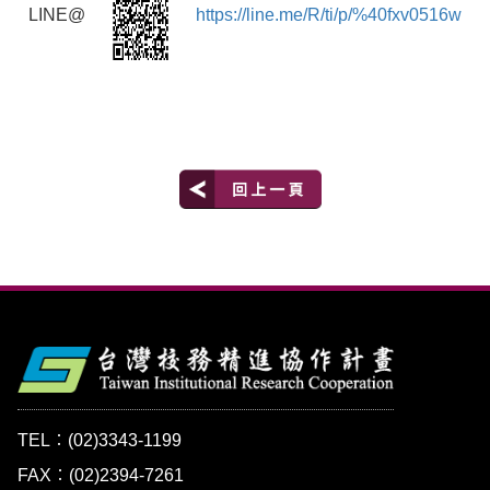
LINE@
https://line.me/R/ti/p/%40fxv0516w
TEL：(02)3343-1199
FAX：(02)2394-7261