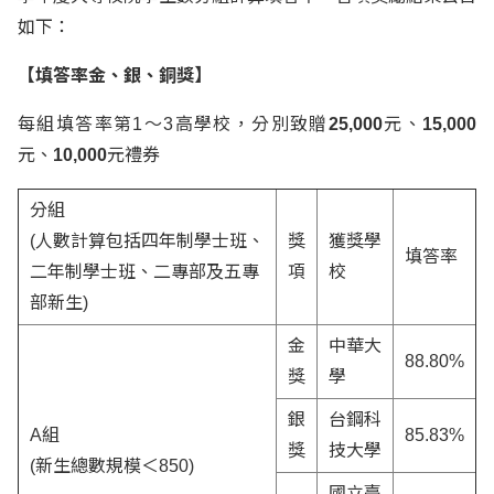
如下：
【填答率金、銀、銅獎】
每組填答率第1～3高學校，分別致贈
25,000
元、
15,000
元、
10,000
元禮券
分組
(人數計算包括四年制學士班、
獎
獲獎學
填答率
二年制學士班、二專部及五專
項
校
部新生)
金
中華大
88.80%
獎
學
銀
台鋼科
A組
85.83%
獎
技大學
(新生總數規模＜850)
國立臺